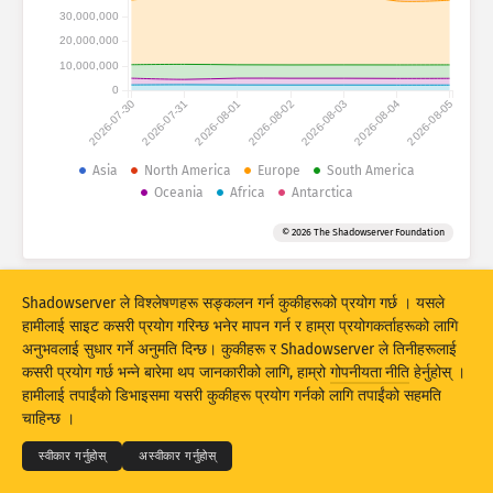
आक्रमणको तथ्याङ्कहरू : डिभाइसहरू
30,000,000
देशहरू
20,000,000
हेल्प
10,000,000
0
2026-07-30
2026-07-31
2026-08-01
2026-08-02
2026-08-03
2026-08-04
2026-08-05
डाटा सेट
सीमा
Asia
North America
Europe
South America
Oceania
Africa
Antarctica
द्वारा ग्रुप बनाउनुहोस्
देश
ट्याग
© 2026 The Shadowserver Foundation
Stacking
स्ट्याक गरिएको
खप्टिएको
परिणामहरूलाई स्वत: अपडेट गर्नुहोस्
Shadowserver ले विश्लेषणहरू सङ्कलन गर्न कुकीहरूको प्रयोग गर्छ । यसले
अपडेट
रिसेट
हामीलाई साइट कसरी प्रयोग गरिन्छ भनेर मापन गर्न र हाम्रा प्रयोगकर्ताहरूको लागि
अनुभवलाई सुधार गर्ने अनुमति दिन्छ। कुकीहरू र Shadowserver ले तिनीहरूलाई
कसरी प्रयोग गर्छ भन्ने बारेमा थप जानकारीको लागि, हाम्रो
गोपनीयता नीति
हेर्नुहोस् ।
PNG को रूपमा डाउनलोड गर्नुहोस्
© 2026
THE SHADOWSERVER FOUNDATION
हामीलाई तपाईंको डिभाइसमा यसरी कुकीहरू प्रयोग गर्नको लागि तपाईंको सहमति
गोपनीयता र शर्तहरू
हामीलाई सम्पर्क गर्नुहोस्
क्रेडिटहरू
चाहिन्छ ।
भाषा
स्वीकार गर्नुहोस्
अस्वीकार गर्नुहोस्