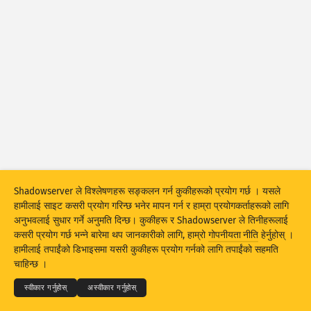
आक्रमणको तथ्याङ्कहरू : डिभाइसहरू
हेल्प
देशहरू
डाटा सेट
सीमा
द्वारा ग्रुप बनाउनुहोस्
देश
ट्याग
Stacking
स्ट्याक गरिएको
खप्टिएको
Shadowserver ले विश्लेषणहरू सङ्कलन गर्न कुकीहरूको प्रयोग गर्छ । यसले
परिणामहरूलाई स्वत: अपडेट गर्नुहोस्
हामीलाई साइट कसरी प्रयोग गरिन्छ भनेर मापन गर्न र हाम्रा प्रयोगकर्ताहरूको लागि
अनुभवलाई सुधार गर्ने अनुमति दिन्छ। कुकीहरू र Shadowserver ले तिनीहरूलाई
अपडेट
रिसेट
कसरी प्रयोग गर्छ भन्ने बारेमा थप जानकारीको लागि, हाम्रो
गोपनीयता नीति
हेर्नुहोस् ।
© 2026
THE SHADOWSERVER FOUNDATION
हामीलाई तपाईंको डिभाइसमा यसरी कुकीहरू प्रयोग गर्नको लागि तपाईंको सहमति
गोपनीयता र शर्तहरू
हामीलाई सम्पर्क गर्नुहोस्
क्रेडिटहरू
PNG को रूपमा डाउनलोड गर्नुहोस्
चाहिन्छ ।
भाषा
स्वीकार गर्नुहोस्
अस्वीकार गर्नुहोस्