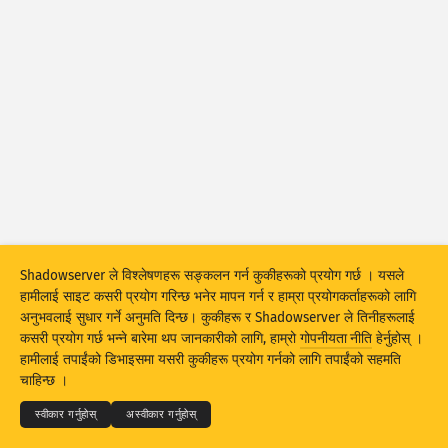
आक्रमणको तथ्याङ्कहरू : जोखिमताहरू
ट्यागहरू
आक्रमणको तथ्याङ्कहरू : डिभाइसहरू
हेल्प
देशहरू
सीमा
द्वारा ग्रुप बनाउनुहोस्
Shadowserver ले विश्लेषणहरू सङ्कलन गर्न कुकीहरूको प्रयोग गर्छ । यसले
Stacking
स्ट्याक गरिएको
खप्टिएको
हामीलाई साइट कसरी प्रयोग गरिन्छ भनेर मापन गर्न र हाम्रा प्रयोगकर्ताहरूको लागि
परिणामहरूलाई स्वत: अपडेट गर्नुहोस्
अनुभवलाई सुधार गर्ने अनुमति दिन्छ। कुकीहरू र Shadowserver ले तिनीहरूलाई
कसरी प्रयोग गर्छ भन्ने बारेमा थप जानकारीको लागि, हाम्रो
गोपनीयता नीति
हेर्नुहोस् ।
अपडेट
रिसेट
© 2026
THE SHADOWSERVER FOUNDATION
हामीलाई तपाईंको डिभाइसमा यसरी कुकीहरू प्रयोग गर्नको लागि तपाईंको सहमति
गोपनीयता र शर्तहरू
हामीलाई सम्पर्क गर्नुहोस्
क्रेडिटहरू
चाहिन्छ ।
PNG को रूपमा डाउनलोड गर्नुहोस्
यो डाटाको बारेमा
भाषा
स्वीकार गर्नुहोस्
अस्वीकार गर्नुहोस्