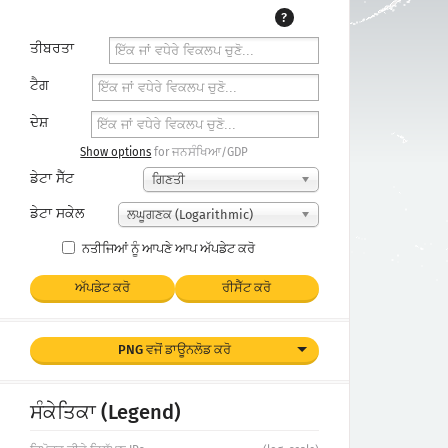
?
ਤੀਬਰਤਾ
ਟੈਗ
ਦੇਸ਼
Show options
for ਜਨਸੰਖਿਆ/GDP
ਡੇਟਾ ਸੈੱਟ
ਗਿਣਤੀ
ਡੇਟਾ ਸਕੇਲ
ਲਘੂਗਣਕ (Logarithmic)
ਨਤੀਜਿਆਂ ਨੂੰ ਆਪਣੇ ਆਪ ਅੱਪਡੇਟ ਕਰੋ
ਅੱਪਡੇਟ ਕਰੋ
ਰੀਸੈੱਟ ਕਰੋ
PNG ਵਜੋਂ ਡਾਊਨਲੋਡ ਕਰੋ
ਸੰਕੇਤਿਕਾ (Legend)