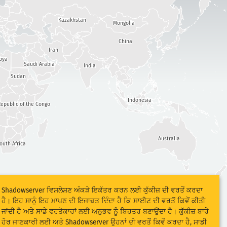
Kazakhstan
Mongolia
China
Iran
bya
Saudi Arabia
India
Sudan
Indonesia
epublic of the Congo
Australia
outh Africa
Shadowserver ਵਿਸ਼ਲੇਸ਼ਣ ਅੰਕੜੇ ਇਕੱਤਰ ਕਰਨ ਲਈ ਕੁੱਕੀਜ਼ ਦੀ ਵਰਤੋਂ ਕਰਦਾ
ਹੈ। ਇਹ ਸਾਨੂੰ ਇਹ ਮਾਪਣ ਦੀ ਇਜਾਜ਼ਤ ਦਿੰਦਾ ਹੈ ਕਿ ਸਾਈਟ ਦੀ ਵਰਤੋਂ ਕਿਵੇਂ ਕੀਤੀ
ਜਾਂਦੀ ਹੈ ਅਤੇ ਸਾਡੇ ਵਰਤੋਕਾਰਾਂ ਲਈ ਅਨੁਭਵ ਨੂੰ ਬਿਹਤਰ ਬਣਾਉਂਦਾ ਹੈ। ਕੁੱਕੀਜ਼ ਬਾਰੇ
ਹੋਰ ਜਾਣਕਾਰੀ ਲਈ ਅਤੇ Shadowserver ਉਹਨਾਂ ਦੀ ਵਰਤੋਂ ਕਿਵੇਂ ਕਰਦਾ ਹੈ, ਸਾਡੀ