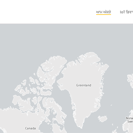
ਆਮ ਅੰਕੜੇ
IoT ਡਿਵਾ
Greenland
Nor
Swe
Canada