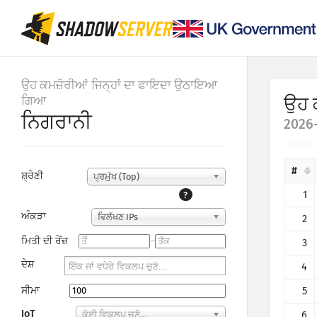
ਉਹ ਕਮਜ਼ੋਰੀਆਂ ਜਿਨ੍ਹਾਂ ਦਾ ਫਾਇਦਾ ਉਠਾਇਆ
ਗਿਆ
ਉਹ 
ਨਿਗਰਾਨੀ
2026-
#
ਸ਼੍ਰੇਣੀ
ਪ੍ਰਮੁੱਖ (Top)
1
?
ਅੰਕੜਾ
ਵਿਲੱਖਣ IPs
2
ਮਿਤੀ ਦੀ ਰੇਂਜ਼
–
3
ਦੇਸ਼
4
ਸੀਮਾ
5
IoT
6
ਕੋਈ ਵਿਕਲਪ ਚੁਣੋ...