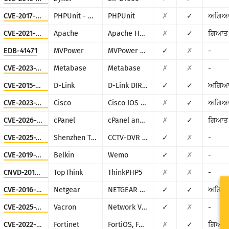
CVE-2017-9841
PHPUnit - Sebastian Bergmann
PHPUnit
✗
✓
ਅਗਿਆ
CVE-2021-42013
Apache
Apache HTTP Server
✗
✓
ਗਿਆਤ
EDB-41471
MVPower
MVPower DVR
✓
✗
-
CVE-2023-38646
Metabase
Metabase
✗
✗
-
CVE-2015-2051
D-Link
D-Link DIR-645, DAP-1522 revB, DAP-1650 revB, DIR-880L, DIR-865L, DIR-860L revA, DIR-860L revB DIR-815 revB, DIR-300 revB, DIR-600 revB, DIR-645, TEW-751DR, TEW-733GR
✓
✓
ਅਗਿਆ
CVE-2023-20198
Cisco
Cisco IOS XE
✗
✓
ਅਗਿਆ
CVE-2026-41940
cPanel
cPanel and WHM
✗
✓
ਗਿਆਤ
CVE-2025-34036
Shenzhen TVT
CCTV-DVR (rebranded by multiple vendors)
✓
✗
-
CVE-2019-12780
Belkin
Wemo
✓
✗
-
CNVD-2018-24942
TopThink
ThinkPHP5
✗
✗
-
CVE-2016-6277
Netgear
NETGEAR R/D Series Routers
✓
✓
ਅਗਿਆ
CVE-2025-34043
Vacron
Network Video Recorder (NVR)
✓
✗
-
CVE-2022-40684
Fortinet
FortiOS, FortiProxy, and FortiSwitchManager
✗
✓
ਗਿਆਤ