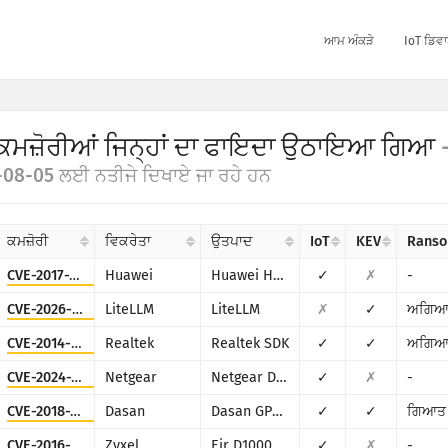
ਆਮ ਅੰਕੜੇ
IoT ਡਿਵਾ
ਕਮਜ਼ੋਰੀਆਂ ਜਿਨ੍ਹਾਂ ਦਾ ਫਾਇਦਾ ਉਠਾਇਆ ਗਿਆ
08-05 ਲਈ ਨਤੀਜੇ ਦਿਖਾਏ ਜਾ ਰਹੇ ਹਨ
ਕਮਜ਼ੋਰੀ
ਵਿਕਰੇਤਾ
ਉਤਪਾਦ
IoT
KEV
Rans
CVE-2017-17215
Huawei
Huawei Home Gateway HG532
✓
✗
-
CVE-2026-42271
LiteLLM
LiteLLM
✗
✓
ਅਗਿਆ
CVE-2014-8361
Realtek
Realtek SDK
✓
✓
ਅਗਿਆ
CVE-2024-12847
Netgear
Netgear DGN1000
✓
✗
-
CVE-2018-10562
Dasan
Dasan GPON Home Router
✓
✓
ਗਿਆਤ
CVE-2016-10372
Zyxel
Eir D1000
✓
✗
-