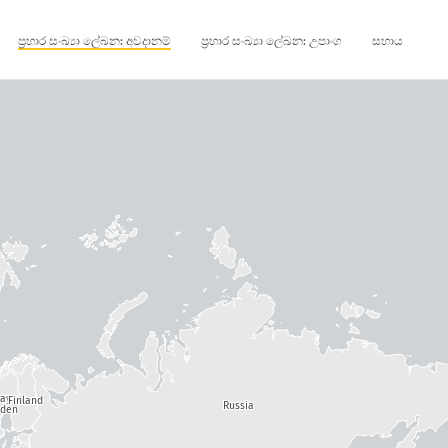
ප්‍රහාර සංඛ්‍යා ලේඛන: අවදානම්
ප්‍රහාර සංඛ්‍යා ලේඛන: උපාංග
සහාය
way
Finland
Russia
den