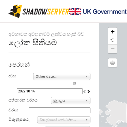
+
අවභාවිත අවදානමට ලක්විය හැකි බව
ලෝක සිතියම
−
පෙරහන්
දවස
Other date...
📆
සත්කාරක වර්ගය
මූලාශ්‍රය
වරාය
විකුණුම්කරු
විකල්පයක් තෝරන්න...