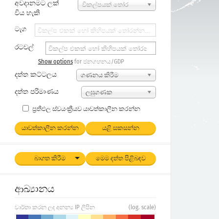
අවදානමට ලක්
විකල්පයක් තෝර
විය හැකි
න්න...
ටැග
රටවල්
Show options
for ජනගහනය/GDP
දත්ත කට්ටලය
ගණනය කිරීම
දත්ත පරිමාණය
ලඝුගණක
ප්‍රතිඵල ස්වයංක්‍රීයව යාවත්කාලීන කරන්න
යාවත්කාලීන කරන්න
යළි සකසන්න
බාගත කිරීම
මෙම දත්ත පිළිබඳව
ආඛ්‍යානය
වාර්තා කරන ලද අනන්‍ය IP ලිපින
(log. scale)