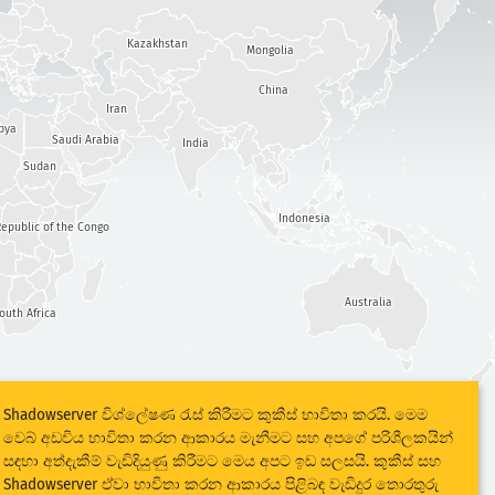
Kazakhstan
Mongolia
China
Iran
bya
Saudi Arabia
India
Sudan
Indonesia
epublic of the Congo
Australia
outh Africa
Shadowserver විශ්ලේෂණ රැස් කිරීමට කුකීස් භාවිතා කරයි. මෙම
වෙබ් අඩවිය භාවිතා කරන ආකාරය මැනීමට සහ අපගේ පරිශීලකයින්
සඳහා අත්දැකීම් වැඩිදියුණු කිරීමට මෙය අපට ඉඩ සලසයි. කුකීස් සහ
Shadowserver ඒවා භාවිතා කරන ආකාරය පිළිබඳ වැඩිදුර තොරතුරු