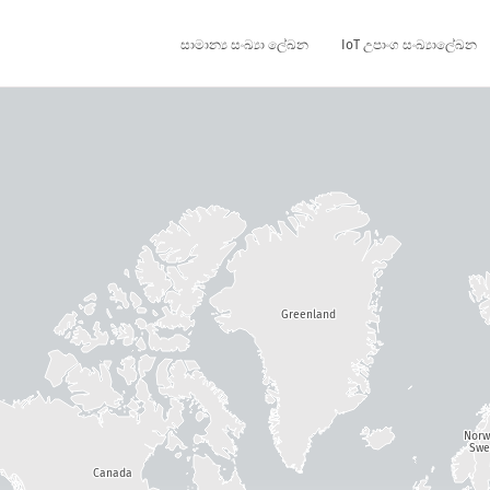
සාමාන්‍ය සංඛ්‍යා ලේඛන
IoT උපාංග සංඛ්‍යාලේඛන
Greenland
Nor
Swe
Canada