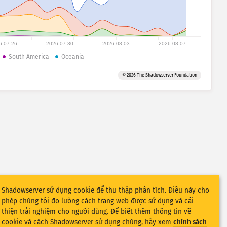
6-07-26
2026-07-30
2026-08-03
2026-08-07
South America
Oceania
© 2026 The Shadowserver Foundation
Shadowserver sử dụng cookie để thu thập phân tích. Điều này cho
phép chúng tôi đo lường cách trang web được sử dụng và cải
thiện trải nghiệm cho người dùng. Để biết thêm thông tin về
cookie và cách Shadowserver sử dụng chúng, hãy xem
chính sách