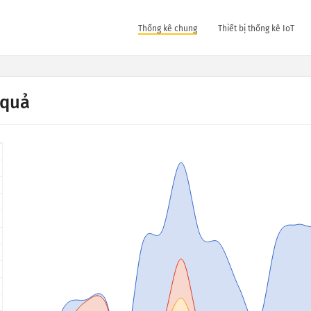
Thống kê chung
Thiết bị thống kê IoT
 quả