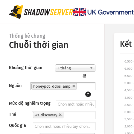
Thống kê chung
Kết
Chuỗi thời gian
6,500
Khoảng thời gian
1 tháng
6,000
📆
5,500
5,000
Nguồn
honeypot_ddos_amp
4,500
?
4,000
Mức độ nghiêm trọng
3,500
3,000
Thẻ
ws-discovery
2,500
Quốc gia
2,000
1,500