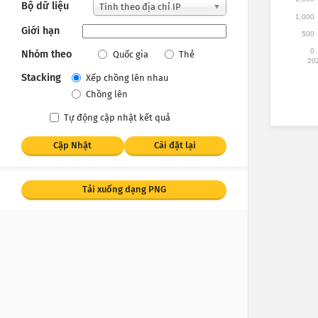
Bộ dữ liệu
Tính theo địa chỉ IP
1,000
Giới hạn
500
0
Nhóm theo
Quốc gia
Thẻ
20
Stacking
Xếp chồng lên nhau
Chồng lên
Tự động cập nhật kết quả
Cập Nhật
Cài đặt lại
Tải xuống dạng PNG