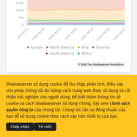
Thống kê tấn công: Thiết bị
1,500
1,000
Quốc gia
Trợ giúp
500
0
2026-08-01
2026-08-02
2026-08-03
2026-08-04
2026-08-05
2026-08-06
2026-08-07
Bộ dữ liệu
Giới hạn
Europe
North America
Asia
Oceania
South America
Africa
Nhóm theo
Quốc gia
Thẻ
© 2026 The Shadowserver Foundation
Stacking
Xếp chồng lên nhau
Chồng lên
Tự động cập nhật kết quả
Shadowserver sử dụng cookie để thu thập phân tích. Điều này
Cập Nhật
Cài đặt lại
cho phép chúng tôi đo lường cách trang web được sử dụng và cải
thiện trải nghiệm cho người dùng. Để biết thêm thông tin về
cookie và cách Shadowserver sử dụng chúng, hãy xem
chính sách
Tải xuống dạng PNG
© 2026
THE SHADOWSERVER FOUNDATION
Quyền riêng tư & Điều khoản
quyền riêng tư
của chúng tôi. Chúng tôi cần sự đồng thuận của
Liên hệ với chúng tôi
Tín dụng
bạn để sử dụng cookie theo cách này trên thiết bị của bạn.
Ngôn ngữ
Chấp nhận
Từ chối