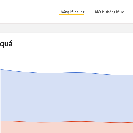
Thống kê chung
Thiết bị thống kê IoT
 quả