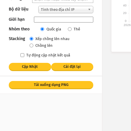
40
Bộ dữ liệu
Tính theo địa chỉ IP
20
Giới hạn
0
2026
Nhóm theo
Quốc gia
Thẻ
Stacking
Xếp chồng lên nhau
Chồng lên
Tự động cập nhật kết quả
Cập Nhật
Cài đặt lại
Tải xuống dạng PNG