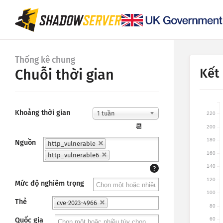
Thống kê chung
Kết
Chuỗi thời gian
Khoảng thời gian
1 tuần
220
📆
200
180
Nguồn
http_vulnerable
160
http_vulnerable6
140
?
120
Mức độ nghiêm trọng
100
Thẻ
cve-2023-4966
80
Quốc gia
60