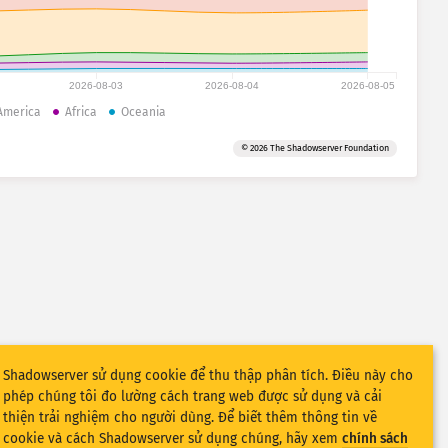
2026-08-03
2026-08-04
2026-08-05
America
Africa
Oceania
© 2026 The Shadowserver Foundation
Shadowserver sử dụng cookie để thu thập phân tích. Điều này cho
phép chúng tôi đo lường cách trang web được sử dụng và cải
thiện trải nghiệm cho người dùng. Để biết thêm thông tin về
cookie và cách Shadowserver sử dụng chúng, hãy xem
chính sách