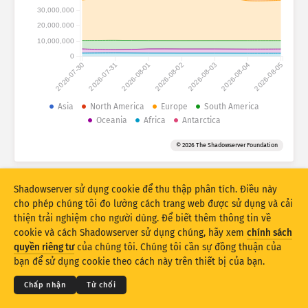
Thống kê tấn công: Thiết bị
30,000,000
Quốc gia
20,000,000
Trợ giúp
10,000,000
0
2026-07-30
2026-07-31
2026-08-01
2026-08-02
2026-08-03
2026-08-04
2026-08-05
Bộ dữ liệu
Giới hạn
Asia
North America
Europe
South America
Oceania
Africa
Antarctica
Nhóm theo
Quốc gia
Thẻ
© 2026 The Shadowserver Foundation
Stacking
Xếp chồng lên nhau
Chồng lên
Tự động cập nhật kết quả
Shadowserver sử dụng cookie để thu thập phân tích. Điều này
Cập Nhật
Cài đặt lại
cho phép chúng tôi đo lường cách trang web được sử dụng và cải
thiện trải nghiệm cho người dùng. Để biết thêm thông tin về
cookie và cách Shadowserver sử dụng chúng, hãy xem
chính sách
Tải xuống dạng PNG
© 2026
THE SHADOWSERVER FOUNDATION
Quyền riêng tư & Điều khoản
quyền riêng tư
của chúng tôi. Chúng tôi cần sự đồng thuận của
Liên hệ với chúng tôi
Tín dụng
bạn để sử dụng cookie theo cách này trên thiết bị của bạn.
Ngôn ngữ
Chấp nhận
Từ chối