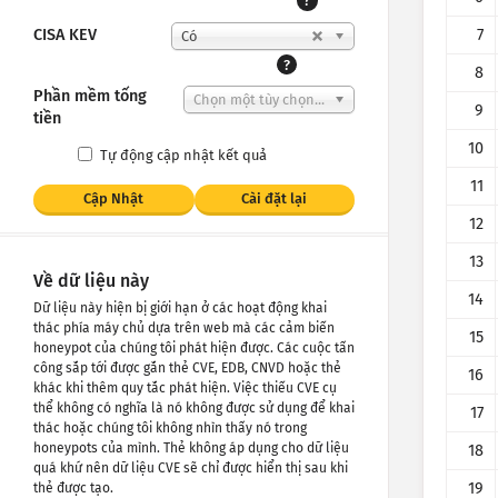
?
CISA KEV
7
Có
?
8
Phần mềm tống
Chọn một tùy chọn...
9
tiền
10
Tự động cập nhật kết quả
11
Cập Nhật
Cài đặt lại
12
13
Về dữ liệu này
14
Dữ liệu này hiện bị giới hạn ở các hoạt động khai
thác phía máy chủ dựa trên web mà các cảm biến
15
honeypot của chúng tôi phát hiện được. Các cuộc tấn
công sắp tới được gắn thẻ CVE, EDB, CNVD hoặc thẻ
16
khác khi thêm quy tắc phát hiện. Việc thiếu CVE cụ
thể không có nghĩa là nó không được sử dụng để khai
17
thác hoặc chúng tôi không nhìn thấy nó trong
honeypots của mình. Thẻ không áp dụng cho dữ liệu
18
quá khứ nên dữ liệu CVE sẽ chỉ được hiển thị sau khi
19
thẻ được tạo.