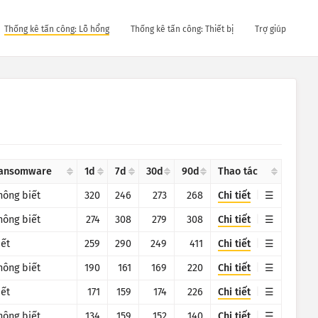
Thống kê tấn công: Lỗ hổng
Thống kê tấn công: Thiết bị
Trợ giúp
ansomware
1d
7d
30d
90d
Thao tác
hông biết
320
246
273
268
Chi tiết
hông biết
274
308
279
308
Chi tiết
iết
259
290
249
411
Chi tiết
hông biết
190
161
169
220
Chi tiết
iết
171
159
174
226
Chi tiết
hông biết
134
159
152
140
Chi tiết