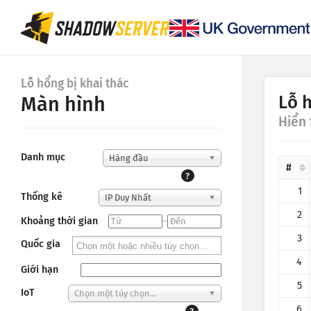
Lỗ hổng bị khai thác
Lỗ 
Màn hình
Hiển 
Danh mục
Hàng đầu
#
?
1
Thống kê
IP Duy Nhất
2
Khoảng thời gian
–
3
Quốc gia
4
Giới hạn
5
IoT
Chọn một tùy chọn...
6