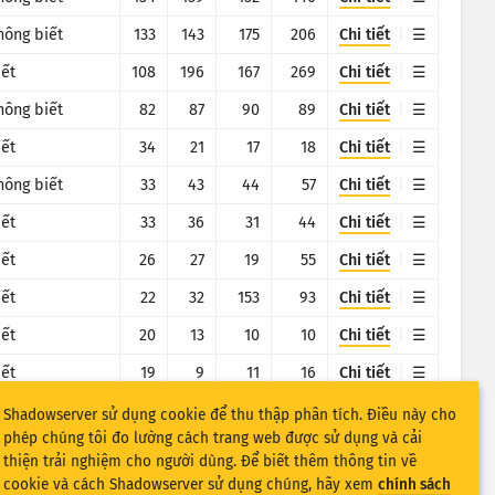
hông biết
133
143
175
206
Chi tiết
iết
108
196
167
269
Chi tiết
hông biết
82
87
90
89
Chi tiết
iết
34
21
17
18
Chi tiết
hông biết
33
43
44
57
Chi tiết
iết
33
36
31
44
Chi tiết
iết
26
27
19
55
Chi tiết
iết
22
32
153
93
Chi tiết
iết
20
13
10
10
Chi tiết
iết
19
9
11
16
Chi tiết
iết
18
18
7
7
Chi tiết
Shadowserver sử dụng cookie để thu thập phân tích. Điều này cho
phép chúng tôi đo lường cách trang web được sử dụng và cải
iết
18
11
9
11
Chi tiết
thiện trải nghiệm cho người dùng. Để biết thêm thông tin về
cookie và cách Shadowserver sử dụng chúng, hãy xem
chính sách
iết
14
143
98
60
Chi tiết