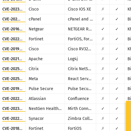
CVE-2023-20198
Cisco
Cisco IOS XE
✗
✓
K
CVE-2026-41940
cPanel
cPanel and WHM
✗
✓
B
CVE-2016-6277
Netgear
NETGEAR R/D Series Routers
✓
✓
K
CVE-2022-40684
Fortinet
FortiOS, FortiProxy, and FortiSwitchManager
✗
✓
B
CVE-2019-1653
Cisco
Cisco RV320/RV325
✗
✓
K
CVE-2021-44228
Apache
Log4j
✗
✓
B
CVE-2025-5777
Citrix
Citrix NetScaler
✗
✓
B
CVE-2025-55182
Meta
React Server Components
✗
✓
B
CVE-2019-11510
Pulse Secure
Pulse Secure VPN
✗
✓
B
CVE-2022-26134
Atlassian
Confluence
✗
✓
B
CVE-2023-43208
NextGen Healthcare
Mirth Connect
✓
✓
B
CVE-2022-37042
Synacor
Zimbra Collaboration Suite
✗
✓
B
CVE-2018-13379
Fortinet
FortiOS
✗
✓
B