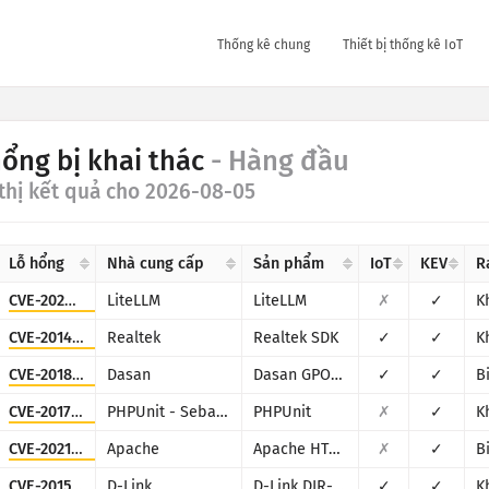
Thống kê chung
Thiết bị thống kê IoT
hổng bị khai thác
- Hàng đầu
thị kết quả cho 2026-08-05
Lỗ hổng
Nhà cung cấp
Sản phẩm
IoT
KEV
R
CVE-2026-42271
LiteLLM
LiteLLM
✗
✓
K
CVE-2014-8361
Realtek
Realtek SDK
✓
✓
K
CVE-2018-10562
Dasan
Dasan GPON Home Router
✓
✓
B
CVE-2017-9841
PHPUnit - Sebastian Bergmann
PHPUnit
✗
✓
K
CVE-2021-42013
Apache
Apache HTTP Server
✗
✓
B
CVE-2015-2051
D-Link
D-Link DIR-645, DAP-1522 revB, DAP-1650 revB, DIR-880L, DIR-865L, DIR-860L revA, DIR-860L revB DIR-815 revB, DIR-300 revB, DIR-600 revB, DIR-645, TEW-751DR, TEW-733GR
✓
✓
K