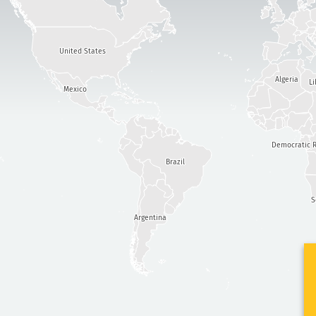
United States
Algeria
Li
Mexico
Democratic R
Brazil
S
Argentina