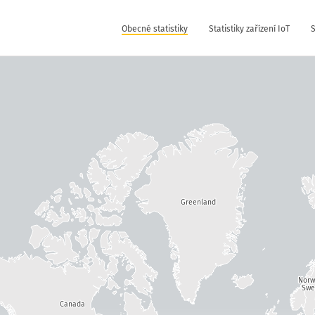
Obecné statistiky
Statistiky zařízení IoT
S
Greenland
Nor
Swe
Canada