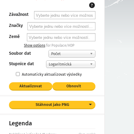
?
Závažnost
Značky
Země
Show options
for Populace/HDP
Soubor dat
Počet
Stupnice dat
Logaritmická
Automaticky aktualizovat výsledky
Aktualizovat
Obnovit
Stáhnout jako PNG
Legenda