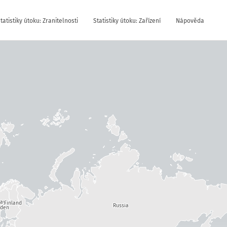
tatistiky útoku: Zranitelnosti
Statistiky útoku: Zařízení
Nápověda
way
Finland
Russia
den