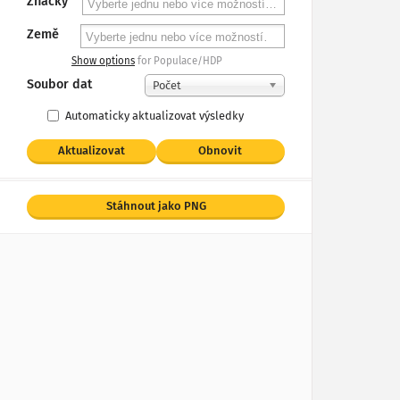
Značky
Země
Show options
for Populace/HDP
Soubor dat
Počet
Automaticky aktualizovat výsledky
Aktualizovat
Obnovit
Stáhnout jako PNG