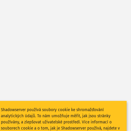
Shadowserver používá soubory cookie ke shromažďování
analytických údajů. To nám umožňuje měřit, jak jsou stránky
používány, a zlepšovat uživatelské prostředí. Více informací o
souborech cookie a o tom, jak je Shadowserver používá, najdete v