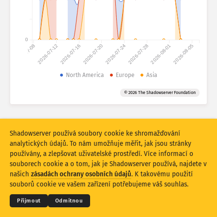
Statistiky útoku: Zařízení
Nápověda
Soubor dat
0
2026-07-08
2026-07-12
2026-07-16
2026-07-20
2026-07-24
2026-07-28
2026-08-01
2026-08-05
Limit
Seskupit podle
North America
Europe
Asia
?
Stacking
Na sobě
Překrývající se
© 2026 The Shadowserver Foundation
Automaticky aktualizovat výsledky
Aktualizovat
Obnovit
Shadowserver používá soubory cookie ke shromažďování
analytických údajů. To nám umožňuje měřit, jak jsou stránky
Stáhnout jako PNG
O těchto datech
používány, a zlepšovat uživatelské prostředí. Více informací o
souborech cookie a o tom, jak je Shadowserver používá, najdete v
© 2026
THE SHADOWSERVER FOUNDATION
Ochrana osobních údajů a podmínky
našich
zásadách ochrany osobních údajů
. K takovému použití
Kontaktujte nás
Kredity
souborů cookie ve vašem zařízení potřebujeme váš souhlas.
Statistiky otisků zařízení IoT a útoků na honeypoty jsou spolufinancované
Jazyk
evropským fondem Nástroj pro propojení Evropy.
Přijmout
Odmítnou