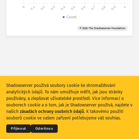
0
0.1
0.2
0.3
0.4
0.5
0.6
0.7
0.8
0.9
1
Statistiky útoku: Zranitelnosti
Count
Značky
Statistiky útoku: Zařízení
© 2026 The Shadowserver Foundation
Nápověda
Země
Limit
Seskupit podle
Shadowserver používá soubory cookie ke shromažďování
Počítat jako
Denní průměr
Celkem
analytických údajů. To nám umožňuje měřit, jak jsou stránky
Stupnice dat
používány, a zlepšovat uživatelské prostředí. Více informací o
souborech cookie a o tom, jak je Shadowserver používá, najdete v
© 2026
THE SHADOWSERVER FOUNDATION
Styl
Ochrana osobních údajů a podmínky
našich
zásadách ochrany osobních údajů
. K takovému použití
Kontaktujte nás
Kredity
souborů cookie ve vašem zařízení potřebujeme váš souhlas.
Automaticky aktualizovat výsledky
Jazyk
Přijmout
Odmítnou
Aktualizovat
Obnovit