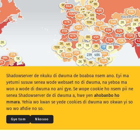
4K
4K
9K
9K
84K
11K
24K
4K
45K
19K
3K
4K
106K
3K
6K
38K
Kazakhstan
6K
4K
15K
14K
47K
10K
2K
24K
2K
26K
16K
3K
61K
62K
81K
Iran
113K
67K
8K
45K
Algeria
51K
Libya
12K
4
2K
Saudi Arabia
3K
4K
I
2K
1K
3K
19
10K
2K
7K
Sudan
2K
31K
18K
12K
37K
27K
239
486
4K
99K
1K
1K
5K
14K
3K
2K
2K
9K
8K
Democratic Republic of the Congo
2M
31K
7K
1K
3K
3K
Shadowserver de nkuku di dwuma de boaboa nsem ano. Eyi ma
Brazil
28K
3K
3K
539
11K
1K
yetumi susuw senea wode websaet no di dwuma, na yeboa ma
63K
won a wode di dwuma no ani gye. Se wope cookie ho nsem pii ne
57K
80K
22K
South Africa
senea Shadowserver de di dwuma a, hwe yen
ahobanbo ho
Argentina
mmara
. Yehia wo kwan se yede cookies di dwuma wo okwan yi so
wo wo afidie no so.
© 2026 The Shadowserver Foundation
Gye tom
Nkosoo
© 2026
THE SHADOWSERVER FOUNDATION
Ahintasem & Nsemfua
Ma yen ho mmuae
Nkommo