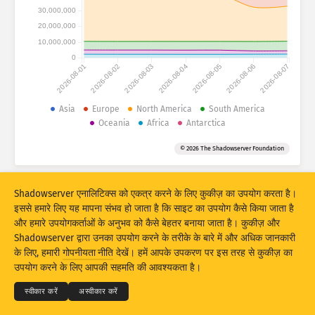
हमले के आँकड़े: डिवाइसेज़
30,000,000
देश
20,000,000
सहायता
10,000,000
0
2026-08-01
2026-08-02
2026-08-03
2026-08-04
2026-08-05
2026-08-06
2026-08-07
डेटा सेट
सीमा
Asia
Europe
North America
South America
Oceania
Africa
Antarctica
इसके अनुसार समूहीकृत करें:
देश
टैग
© 2026 The Shadowserver Foundation
Stacking
स्टैक किया गया
अतिव्यापी
परिणामों को स्वचालित रूप से नवीनतम रूप दें
Shadowserver एनालिटिक्स को एकत्र करने के लिए कुकीज़ का उपयोग करता है।
नवीनतम रूप दें
रीसेट करें
इससे हमारे लिए यह मापना संभव हो जाता है कि साइट का उपयोग कैसे किया जाता है
और हमारे उपयोगकर्ताओं के अनुभव को कैसे बेहतर बनाया जाता है। कुकीज़ और
Shadowserver द्वारा उनका उपयोग करने के तरीके के बारे में और अधिक जानकारी
PNG के रूप में डाउनलोड करें
© 2026
THE SHADOWSERVER FOUNDATION
के लिए, हमारी
गोपनीयता नीति
देखें। हमें आपके उपकरण पर इस तरह से कुकीज़ का
गोपनीयता एवं शर्तें
हमसे संपर्क करें
क्रेडिट्स
उपयोग करने के लिए आपकी सहमति की आवश्यकता है।
भाषा
स्वीकार करें
अस्वीकार करें