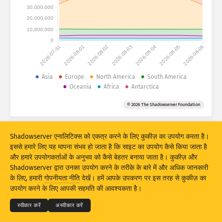
हमले के आँकड़े: डिवाइसेज़
30,000,000
देश
20,000,000
सहायता
10,000,000
0
2026-07-31
2026-08-01
2026-08-02
2026-08-03
2026-08-04
2026-08-05
2026-08-06
डेटा सेट
सीमा
Asia
Europe
North America
South America
Oceania
Africa
Antarctica
इसके अनुसार समूहीकृत करें:
देश
टैग
© 2026 The Shadowserver Foundation
Stacking
स्टैक किया गया
अतिव्यापी
परिणामों को स्वचालित रूप से नवीनतम रूप दें
Shadowserver एनालिटिक्स को एकत्र करने के लिए कुकीज़ का उपयोग करता है।
नवीनतम रूप दें
रीसेट करें
इससे हमारे लिए यह मापना संभव हो जाता है कि साइट का उपयोग कैसे किया जाता है
और हमारे उपयोगकर्ताओं के अनुभव को कैसे बेहतर बनाया जाता है। कुकीज़ और
Shadowserver द्वारा उनका उपयोग करने के तरीके के बारे में और अधिक जानकारी
PNG के रूप में डाउनलोड करें
© 2026
THE SHADOWSERVER FOUNDATION
के लिए, हमारी
गोपनीयता नीति
देखें। हमें आपके उपकरण पर इस तरह से कुकीज़ का
गोपनीयता एवं शर्तें
हमसे संपर्क करें
क्रेडिट्स
उपयोग करने के लिए आपकी सहमति की आवश्यकता है।
भाषा
स्वीकार करें
अस्वीकार करें