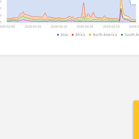
0
0
0
0
026-02-06
2026-02-25
2026-03-16
2026-04-04
2026-04-23
2026-
Asia
Africa
North America
South A