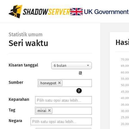
Statistik umum
Hasi
Seri waktu
70,00
Kisaran tanggal
6 bulan
65,00
60,00
📆
55,00
Sumber
honeypot
50,00
?
45,00
40,00
Keparahan
35,00
Tag
mirai
30,00
25,00
Negara
20,00