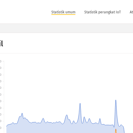
Statistik umum
Statistik perangkat IoT
At
l
0
0
0
0
0
0
0
0
0
0
0