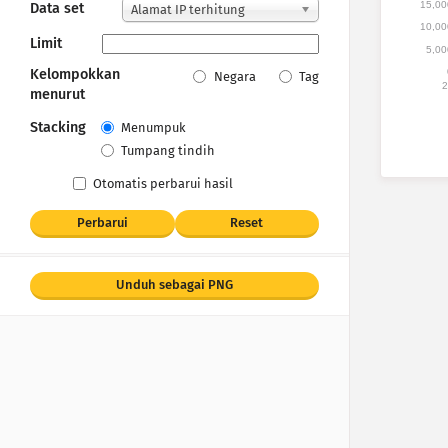
15,00
Data set
Alamat IP terhitung
10,00
Limit
5,00
Kelompokkan
Negara
Tag
2
menurut
Stacking
Menumpuk
Tumpang tindih
Otomatis perbarui hasil
Perbarui
Reset
Unduh sebagai PNG