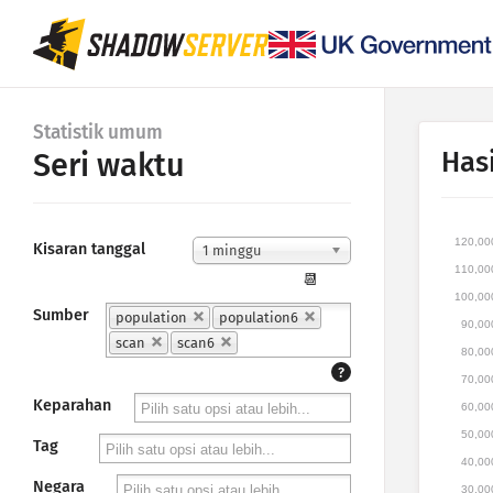
Statistik umum
Hasi
Seri waktu
120,00
Kisaran tanggal
1 minggu
110,00
📆
100,00
Sumber
population
population6
90,00
scan
scan6
80,00
?
70,00
Keparahan
60,00
50,00
Tag
40,00
Negara
30,00