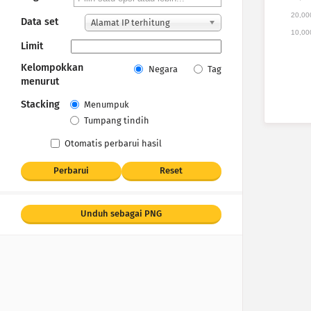
20,00
Data set
Alamat IP terhitung
10,00
Limit
Kelompokkan
Negara
Tag
menurut
Stacking
Menumpuk
Tumpang tindih
Otomatis perbarui hasil
Perbarui
Reset
Unduh sebagai PNG