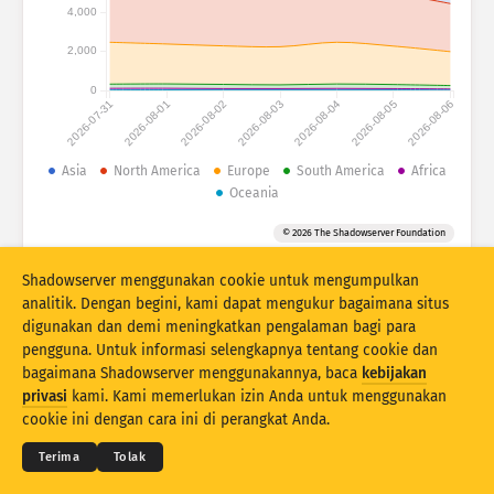
Attack statistics: Devices
4,000
Negara
Bantuan
2,000
0
2026-07-31
2026-08-01
2026-08-02
2026-08-03
2026-08-04
2026-08-05
2026-08-06
Data set
Limit
Asia
North America
Europe
South America
Africa
Oceania
Kelompokkan menurut
Negara
Tag
© 2026 The Shadowserver Foundation
Stacking
Menumpuk
Tumpang tindih
Otomatis perbarui hasil
Shadowserver menggunakan cookie untuk mengumpulkan
analitik. Dengan begini, kami dapat mengukur bagaimana situs
Perbarui
Reset
digunakan dan demi meningkatkan pengalaman bagi para
pengguna. Untuk informasi selengkapnya tentang cookie dan
bagaimana Shadowserver menggunakannya, baca
kebijakan
Unduh sebagai PNG
© 2026
THE SHADOWSERVER FOUNDATION
privasi
kami. Kami memerlukan izin Anda untuk menggunakan
Privasi & Ketentuan
Hubungi Kami
Kredit
cookie ini dengan cara ini di perangkat Anda.
Bahasa
Terima
Tolak