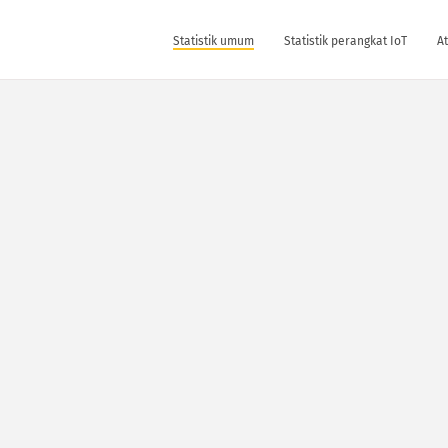
Statistik umum
Statistik perangkat IoT
At