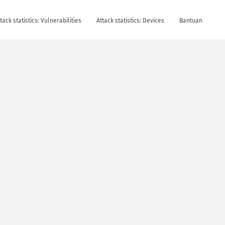
tack statistics: Vulnerabilities
Attack statistics: Devices
Bantuan