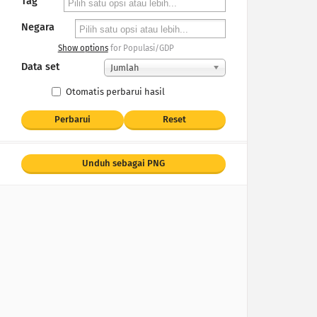
Tag
Negara
Show options
for Populasi/GDP
Data set
Jumlah
Otomatis perbarui hasil
Perbarui
Reset
Unduh sebagai PNG