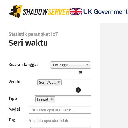
Statistik perangkat IoT
Seri waktu
Kisaran tanggal
1 minggu
📆
Vendor
SonicWall
?
Tipe
firewall
Model
Tag