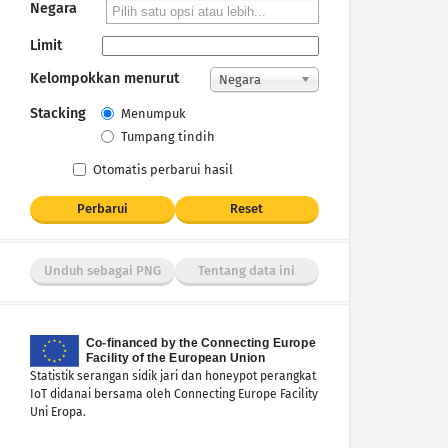
Negara
Limit
Kelompokkan menurut
Negara
Stacking
Menumpuk
Tumpang tindih
Otomatis perbarui hasil
Perbarui
Reset
Unduh sebagai PNG
Tentang data ini
Statistik serangan sidik jari dan honeypot perangkat
IoT didanai bersama oleh Connecting Europe Facility
Uni Eropa.