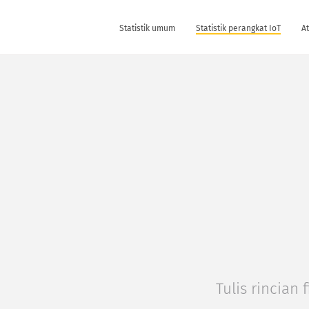
Statistik umum
Statistik perangkat IoT
At
Tulis rincian f