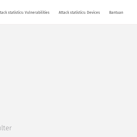
tack statistics: Vulnerabilities
Attack statistics: Devices
Bantuan
ilter