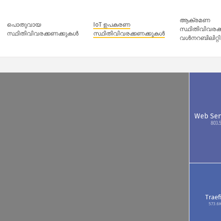
ആക്രമണ
പൊതുവായ
IoT ഉപകരണ
സ്ഥിതിവിവരക
സ്ഥിതിവിവരക്കണക്കുകൾ
സ്ഥിതിവിവരക്കണക്കുകൾ
വൾനറബിലിറ്റ
Web Ser
803.
Traef
573.6