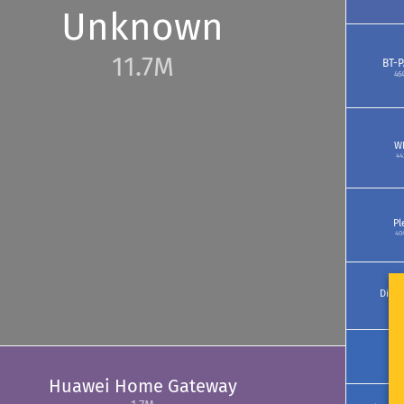
Unknown
11.7M
BT-
46
W
44
Pl
40
DiskS
37
I
29
Huawei Home Gateway