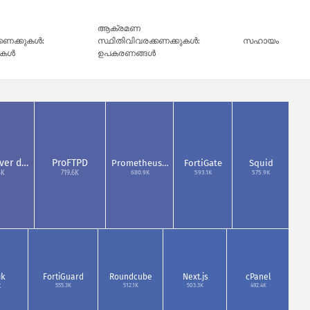
ആക്രമണ
്കണക്കുകൾ:
സ്ഥിതിവിവരക്കണക്കുകൾ:
സഹായം
ികൾ
ഉപകരണങ്ങൾ
ver d…
ProFTPD
Prometheus…
FortiGate
Squid
680.9K
593.1K
575.9K
5K
719.6K
ik
FortiGuard
Roundcube
Next.js
cPanel
555.3K
512.1K
503.3K
492.4K
K