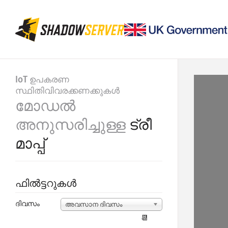
IoT ഉപകരണ
സ്ഥിതിവിവരക്കണക്കുകൾ
മോഡൽ
അനുസരിച്ചുള്ള
ട്രീ
മാപ്പ്
ഫിൽട്ടറുകൾ
ദിവസം
അവസാന ദിവസം
📆