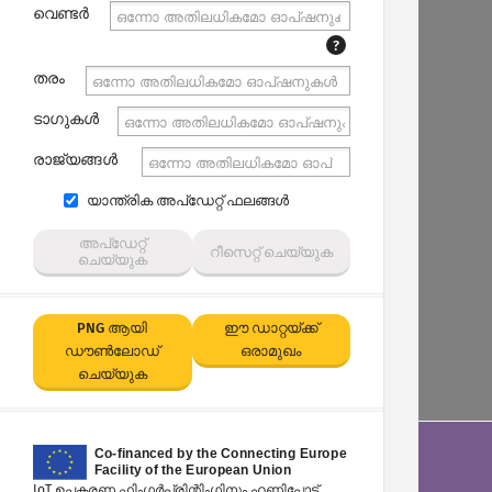
വെണ്ടർ
?
തരം
ടാഗുകൾ
രാജ്യങ്ങൾ
യാന്ത്രിക അപ്‌ഡേറ്റ് ഫലങ്ങൾ
അപ്‌ഡേറ്റ്
റീസെറ്റ് ചെയ്യുക
ചെയ്യുക
PNG ആയി
ഈ ഡാറ്റയ്ക്ക്
ഡൗൺലോഡ്
ഒരാമുഖം
ചെയ്യുക
IoT ഉപകരണ ഫിംഗർപ്രിന്റിംഗിനും ഹണിപോട്ട്