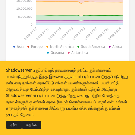
15,000,000
தாக்குதல் புள்ளிவிவரங்கள்: சாதனங்கள்
10,000,000
நாடுகள்
உதவி
5,000,000
0
2026-07-07
2026-07-11
2026-07-15
2026-07-19
2026-07-23
2026-07-27
2026-07-31
2026-08-04
தரவுத் தொகுதி
எல்லை
Asia
Europe
North America
South America
Africa
Oceania
Antarctica
இதன்படி குழுவாக்க
நாடு
குறிச்சொல்
© 2026 The Shadowserver Foundation
Stacking
அடுக்கியது
இணைநிகழ்வு
Shadowserver பகுப்பாய்வுத் தரவுகளைத் திரட்ட குக்கிகளைப்
பயன்படுத்துகிறது. இந்த இணையத்தளம் எப்படிப் பயன்படுத்தப்படுகிறது
முடிவுகளைத் தானாக இற்றைப்படுத்த
என்பதை நாங்கள் அளவிட்டு எங்கள் பயனர்களுக்காகப் பயன்பாட்டு
இற்றைப்படுத்த
மீளமைக்க
அனுபவத்தை மேம்படுத்த உதவுகிறது. குக்கிகள் மற்றும் அவற்றை
Shadowserver எப்படிப் பயன்படுத்துகிறது என்பது பற்றிய மேலதிகத்
தகவல்களுக்கு எங்கள்
அகவுரிமைக் கொள்கை
யைப் பாருங்கள். உங்கள்
© 2026
THE SHADOWSERVER FOUNDATION
PNG-ஆகத் தரவிறக்கு
அகவுரிமை மற்றும் விதிமுறைகள்
சாதனத்தில் குக்கிகளை இவ்வாறு பயன்படுத்த எங்களுக்கு உங்கள்
எங்களைத் தொடர்பு கொள்ள
பணிபுரிந்தோர்
ஒப்புதல் தேவை.
மொழி
ஏற்க
மறுக்க