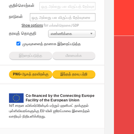
தேர்ந்தெடு...
குறிச்சொற்கள்
நாடுகள்
Show options
for மக்கள்தொகை/GDP
தரவுத் தொகுதி
எண்ணிக்கை
முடிவுகளைத் தானாக இற்றைப்படுத்த
இற்றைப்படுத்த
மீளமைக்க
PNG-ஆகத் தரவிறக்கு
இந்தத் தரவு பற்றி
IoT சாதன ஃபிங்கர்பிரின்டிங் மற்றும் ஹனிபாட் தாக்குதல்
புள்ளிவிவரங்களுக்கு EU-வின் ஐரோப்பாவை இணைத்தல்
வசதியும் நிதியளிக்கிறது.