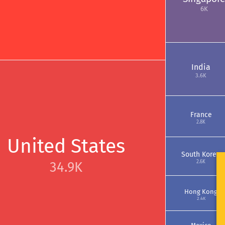
6K
India
3.6K
France
2.8K
United States
South Korea
34.9K
2.6K
Hong Kong
2.4K