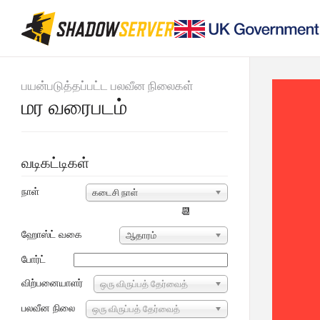
பயன்படுத்தப்பட்ட பலவீன நிலைகள்
மர வரைபடம்
வடிகட்டிகள்
நாள்
கடைசி நாள்
📆
ஹோஸ்ட் வகை
ஆதாரம்
போர்ட்
விற்பனையாளர்
ஒரு விருப்பத் தேர்வைத்
தேர்ந்தெடு...
பலவீன நிலை
ஒரு விருப்பத் தேர்வைத்