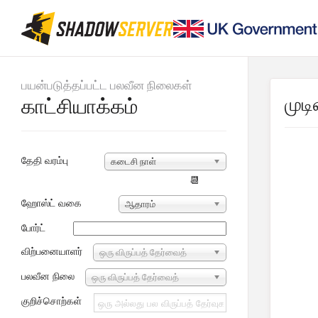
பயன்படுத்தப்பட்ட பலவீன நிலைகள்
முடி
காட்சியாக்கம்
தேதி வரம்பு
கடைசி நாள்
📆
ஹோஸ்ட் வகை
ஆதாரம்
போர்ட்
விற்பனையாளர்
ஒரு விருப்பத் தேர்வைத்
தேர்ந்தெடு...
பலவீன நிலை
ஒரு விருப்பத் தேர்வைத்
தேர்ந்தெடு...
குறிச்சொற்கள்