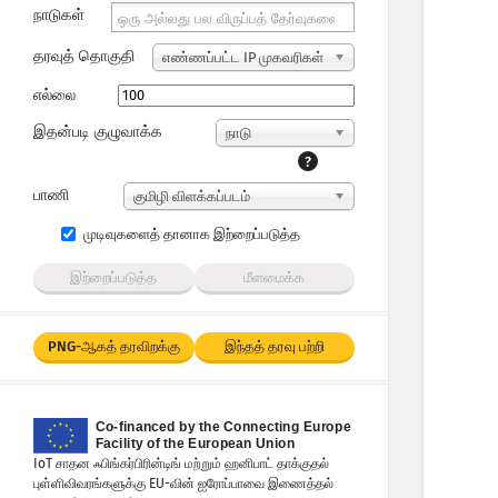
நாடுகள்
தரவுத் தொகுதி
எண்ணப்பட்ட IP முகவரிகள்
எல்லை
இதன்படி குழுவாக்க
நாடு
?
பாணி
குமிழி விளக்கப்படம்
முடிவுகளைத் தானாக இற்றைப்படுத்த
இற்றைப்படுத்த
மீளமைக்க
PNG-ஆகத் தரவிறக்கு
இந்தத் தரவு பற்றி
IoT சாதன ஃபிங்கர்பிரின்டிங் மற்றும் ஹனிபாட் தாக்குதல்
புள்ளிவிவரங்களுக்கு EU-வின் ஐரோப்பாவை இணைத்தல்