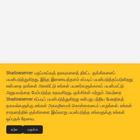
தாக்குதல் புள்ளிவிவரங்கள்: சாதனங்கள்
உதவி
நாடுகள்
தரவுத் தொகுதி
எல்லை
இதன்படி குழுவாக்க
நாடு
குறிச்சொல்
Shadowserver பகுப்பாய்வுத் தரவுகளைத் திரட்ட குக்கிகளைப்
Stacking
அடுக்கியது
இணைநிகழ்வு
பயன்படுத்துகிறது. இந்த இணையத்தளம் எப்படிப் பயன்படுத்தப்படுகிறது
என்பதை நாங்கள் அளவிட்டு எங்கள் பயனர்களுக்காகப் பயன்பாட்டு
முடிவுகளைத் தானாக இற்றைப்படுத்த
அனுபவத்தை மேம்படுத்த உதவுகிறது. குக்கிகள் மற்றும் அவற்றை
Shadowserver எப்படிப் பயன்படுத்துகிறது என்பது பற்றிய மேலதிகத்
இற்றைப்படுத்த
மீளமைக்க
தகவல்களுக்கு எங்கள்
அகவுரிமைக் கொள்கை
யைப் பாருங்கள். உங்கள்
© 2026
THE SHADOWSERVER FOUNDATION
அகவுரிமை மற்றும் விதிமுறைகள்
சாதனத்தில் குக்கிகளை இவ்வாறு பயன்படுத்த எங்களுக்கு உங்கள்
எங்களைத் தொடர்பு கொள்ள
பணிபுரிந்தோர்
PNG-ஆகத் தரவிறக்கு
ஒப்புதல் தேவை.
மொழி
ஏற்க
மறுக்க