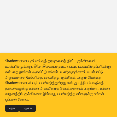
தாக்குதல் புள்ளிவிவரங்கள்: சாதனங்கள்
உதவி
நாடுகள்
தரவுத் தொகுதி
எல்லை
இதன்படி குழுவாக்க
நாடு
குறிச்சொல்
Shadowserver பகுப்பாய்வுத் தரவுகளைத் திரட்ட குக்கிகளைப்
Stacking
அடுக்கியது
இணைநிகழ்வு
பயன்படுத்துகிறது. இந்த இணையத்தளம் எப்படிப் பயன்படுத்தப்படுகிறது
என்பதை நாங்கள் அளவிட்டு எங்கள் பயனர்களுக்காகப் பயன்பாட்டு
முடிவுகளைத் தானாக இற்றைப்படுத்த
அனுபவத்தை மேம்படுத்த உதவுகிறது. குக்கிகள் மற்றும் அவற்றை
Shadowserver எப்படிப் பயன்படுத்துகிறது என்பது பற்றிய மேலதிகத்
இற்றைப்படுத்த
மீளமைக்க
தகவல்களுக்கு எங்கள்
அகவுரிமைக் கொள்கை
யைப் பாருங்கள். உங்கள்
© 2026
THE SHADOWSERVER FOUNDATION
அகவுரிமை மற்றும் விதிமுறைகள்
சாதனத்தில் குக்கிகளை இவ்வாறு பயன்படுத்த எங்களுக்கு உங்கள்
எங்களைத் தொடர்பு கொள்ள
பணிபுரிந்தோர்
PNG-ஆகத் தரவிறக்கு
ஒப்புதல் தேவை.
மொழி
ஏற்க
மறுக்க