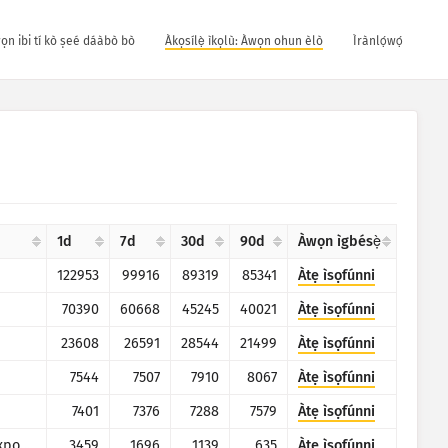
wọn ibi tí kò ṣeé dáàbò bò
Àkọsílẹ̀ ìkọlù: Àwọn ohun èlò
Ìrànlọ́wọ́
1d
7d
30d
90d
Àwọn ìgbésẹ̀
122953
99916
89319
85341
Àtẹ ìsọfúnni
70390
60668
45245
40021
Àtẹ ìsọfúnni
23608
26591
28544
21499
Àtẹ ìsọfúnni
7544
7507
7910
8067
Àtẹ ìsọfúnni
7401
7376
7288
7579
Àtẹ ìsọfúnni
Prometheus Node Exporter
3459
1696
1139
635
Àtẹ ìsọfúnni