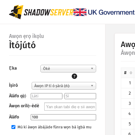
Awọn ẹrọ ikọlu
Awọ
Ìtójútó
Àwọn
Ẹ̀ka
Òkè
#
?
1
Ìṣirò
Àwọn IP tí ó ṣàrà ọ̀tọ̀
2
Àlàfo ọjọ́
–
3
Àwọn orílẹ̀-èdè
4
Àlàfo
5
Mú kí àwọn àbájáde fúnra wọn bá ìgbà mu
6