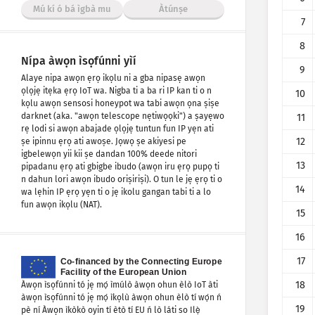
Mú kí ó bá ìgbà mu
Àtúnṣe
7
8
Nípa àwọn ìsọfúnni yìí
9
Alaye nipa awọn ẹrọ ikọlu ni a gba nipasẹ awọn
ọlọjẹ itẹka ẹrọ IoT wa. Nigba ti a ba ri IP kan ti o n
10
kọlu awọn sensosi honeypot wa tabi awọn ọna ṣiṣe
darknet (aka. "awọn telescope nẹtiwọọki") a ṣayẹwo
11
rẹ lodi si awọn abajade ọlọjẹ tuntun fun IP yẹn ati
12
ṣe ipinnu ẹrọ ati awoṣe. Jọwọ ṣe akiyesi pe
igbelewọn yii kii ṣe dandan 100% deede nitori
13
pipadanu ẹrọ ati gbigbe ibudo (awọn iru ẹrọ pupọ ti
n dahun lori awọn ibudo oriṣiriṣi). O tun le jẹ ẹrọ ti o
14
wa lẹhin IP ẹrọ yẹn ti o jẹ ikolu gangan tabi ti a lo
fun awọn ikọlu (NAT).
15
16
17
18
Àwọn ìsọfúnni tó jẹ mọ́ ìmúlò àwọn ohun èlò IoT àti
àwọn ìsọfúnni tó jẹ mọ́ ìkọlù àwọn ohun èlò tí wọ́n ń
19
pè ní Àwọn ìkòkò oyin tí ètò tí EU ń lò láti so Ilẹ̀