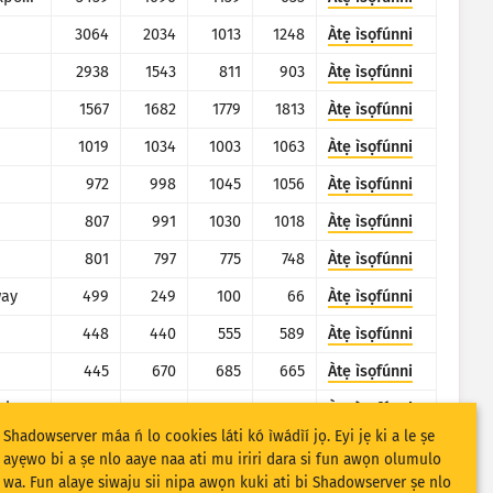
3064
2034
1013
1248
Àtẹ ìsọfúnni
2938
1543
811
903
Àtẹ ìsọfúnni
1567
1682
1779
1813
Àtẹ ìsọfúnni
1019
1034
1003
1063
Àtẹ ìsọfúnni
972
998
1045
1056
Àtẹ ìsọfúnni
807
991
1030
1018
Àtẹ ìsọfúnni
801
797
775
748
Àtẹ ìsọfúnni
way
499
249
100
66
Àtẹ ìsọfúnni
448
440
555
589
Àtẹ ìsọfúnni
445
670
685
665
Àtẹ ìsọfúnni
site
202
171
169
164
Àtẹ ìsọfúnni
Shadowserver máa ń lo cookies láti kó ìwádìí jọ. Eyi jẹ ki a le ṣe
198
123
167
137
Àtẹ ìsọfúnni
ayẹwo bi a ṣe nlo aaye naa ati mu iriri dara si fun awọn olumulo
wa. Fun alaye siwaju sii nipa awọn kuki ati bi Shadowserver ṣe nlo
194
168
466
351
Àtẹ ìsọfúnni